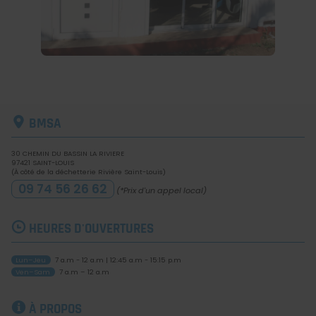
BMSA
30 CHEMIN DU BASSIN LA RIVIERE
97421
SAINT-LOUIS
(À côté de la déchetterie Rivière Saint-Louis)
09 74 56 26 62
(*Prix d'un appel local)
HEURES D'OUVERTURES
Lun–Jeu
7 a.m - 12 a.m
|
12:45 a.m - 15:15 p.m
Ven–Sam
7 a.m – 12 a.m
À PROPOS