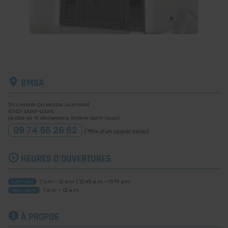
BMSA
30 CHEMIN DU BASSIN LA RIVIERE
97421
SAINT-LOUIS
(À côté de la déchetterie Rivière Saint-Louis)
09 74 56 26 62
(*Prix d'un appel local)
HEURES D'OUVERTURES
Lun–Jeu
7 a.m - 12 a.m
|
12:45 a.m - 15:15 p.m
Ven–Sam
7 a.m – 12 a.m
À PROPOS